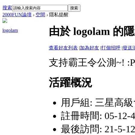
搜索
搜索
2000FUN論壇
›
空間
›
隱私提醒
由於 logola
logolam
查看好友列表
|
加為好友
|
打個招呼
|
發送
支持霸王令公測~! :P
活躍概況
用戶組:
三星高級
註冊時間: 05-12-4 
最後訪問: 21-5-12