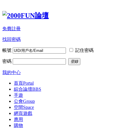
免費註冊
找回密碼
帳號
記住密碼
密碼
登錄
我的中心
首頁
Portal
綜合論壇
BBS
手遊
公會
Group
空間
Space
網頁遊戲
應用
購物