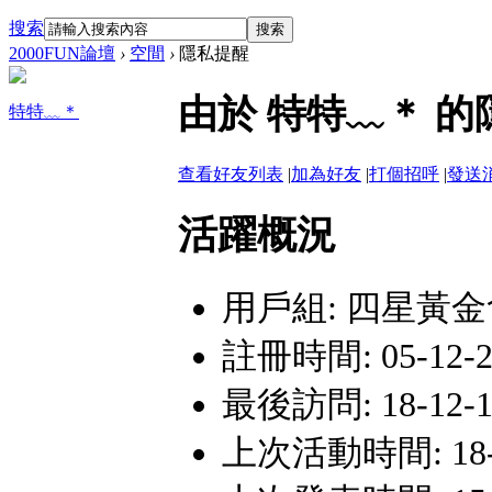
搜索
搜索
2000FUN論壇
›
空間
›
隱私提醒
由於 特特﹏＊ 
特特﹏＊
查看好友列表
|
加為好友
|
打個招呼
|
發送
活躍概況
用戶組:
四星黃金
註冊時間: 05-12-21
最後訪問: 18-12-15
上次活動時間: 18-12