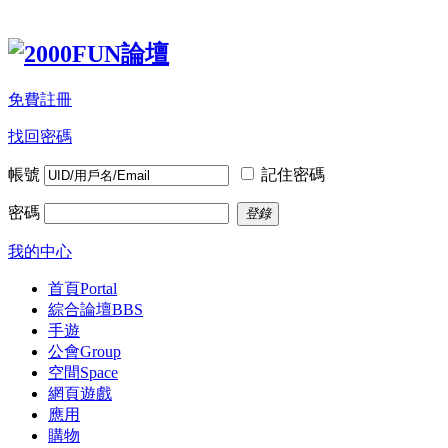
免費註冊
找回密碼
帳號
記住密碼
密碼
登錄
我的中心
首頁
Portal
綜合論壇
BBS
手遊
公會
Group
空間
Space
網頁遊戲
應用
購物