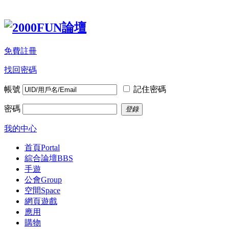
免費註冊
找回密碼
帳號
記住密碼
密碼
登錄
我的中心
首頁
Portal
綜合論壇
BBS
手遊
公會
Group
空間
Space
網頁遊戲
應用
購物