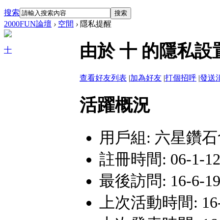
搜索
搜索
2000FUN論壇
›
空間
›
隱私提醒
由於 十 的隱私
十
查看好友列表
|
加為好友
|
打個招呼
|
發送
活躍概況
用戶組:
六星鑽石
註冊時間: 06-1-12 
最後訪問: 16-6-19
上次活動時間: 16-6-