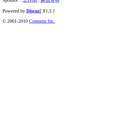
Sponsor：
工作間
,
網頁寄存
Powered by
Discuz!
X1.5.1
© 2001-2010
Comsenz Inc.