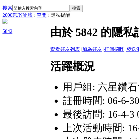
搜索
搜索
2000FUN論壇
›
空間
›
隱私提醒
由於 5842 的
5842
查看好友列表
|
加為好友
|
打個招呼
|
發送
活躍概況
用戶組:
六星鑽石
註冊時間: 06-6-30
最後訪問: 16-4-3 0
上次活動時間: 16-4-