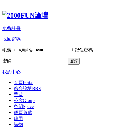
免費註冊
找回密碼
帳號
記住密碼
密碼
登錄
我的中心
首頁
Portal
綜合論壇
BBS
手遊
公會
Group
空間
Space
網頁遊戲
應用
購物