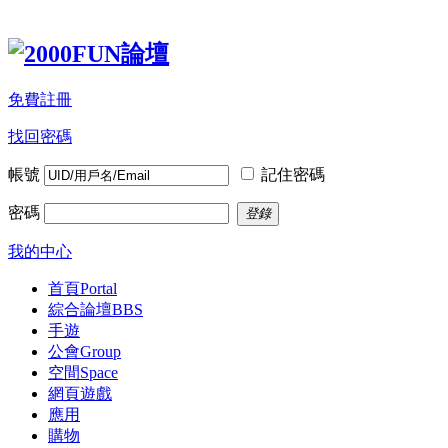
免費註冊
找回密碼
帳號
記住密碼
密碼
登錄
我的中心
首頁
Portal
綜合論壇
BBS
手遊
公會
Group
空間
Space
網頁遊戲
應用
購物