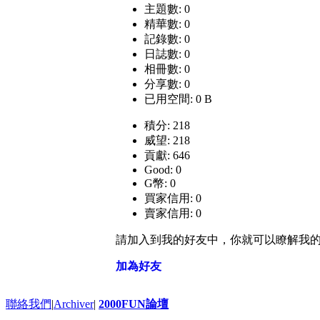
主題數: 0
精華數: 0
記錄數: 0
日誌數: 0
相冊數: 0
分享數: 0
已用空間: 0 B
積分: 218
威望: 218
貢獻: 646
Good: 0
G幣: 0
買家信用: 0
賣家信用: 0
請加入到我的好友中，你就可以瞭解我
加為好友
聯絡我們
|
Archiver
|
2000FUN論壇