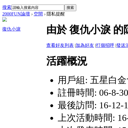
搜索
搜索
2000FUN論壇
›
空間
›
隱私提醒
由於 復仇小淚 
復仇小淚
查看好友列表
|
加為好友
|
打個招呼
|
發送
活躍概況
用戶組:
五星白金
註冊時間: 06-8-30 
最後訪問: 16-12-10
上次活動時間: 16-12