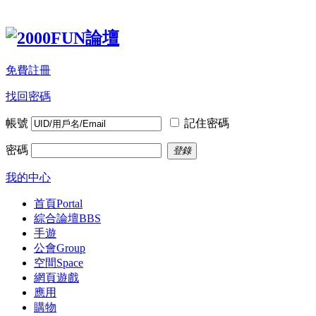
免費註冊
找回密碼
帳號
記住密碼
密碼
登錄
我的中心
首頁
Portal
綜合論壇
BBS
手遊
公會
Group
空間
Space
網頁遊戲
應用
購物