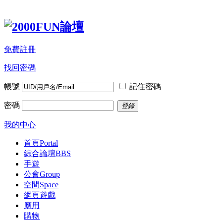
免費註冊
找回密碼
帳號
記住密碼
密碼
登錄
我的中心
首頁
Portal
綜合論壇
BBS
手遊
公會
Group
空間
Space
網頁遊戲
應用
購物