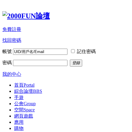
免費註冊
找回密碼
帳號
記住密碼
密碼
登錄
我的中心
首頁
Portal
綜合論壇
BBS
手遊
公會
Group
空間
Space
網頁遊戲
應用
購物