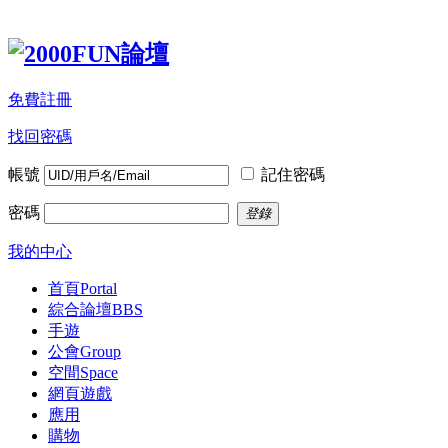
免費註冊
找回密碼
帳號
記住密碼
密碼
登錄
我的中心
首頁
Portal
綜合論壇
BBS
手遊
公會
Group
空間
Space
網頁遊戲
應用
購物