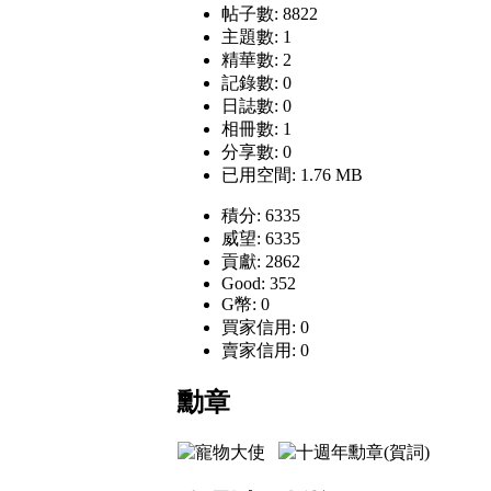
帖子數: 8822
主題數: 1
精華數: 2
記錄數: 0
日誌數: 0
相冊數: 1
分享數: 0
已用空間: 1.76 MB
積分: 6335
威望: 6335
貢獻: 2862
Good: 352
G幣: 0
買家信用: 0
賣家信用: 0
勳章