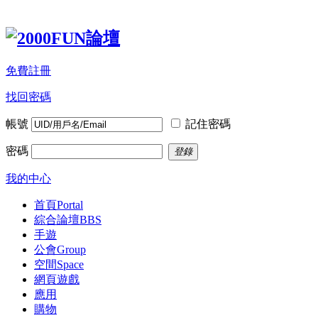
免費註冊
找回密碼
帳號
記住密碼
密碼
登錄
我的中心
首頁
Portal
綜合論壇
BBS
手遊
公會
Group
空間
Space
網頁遊戲
應用
購物