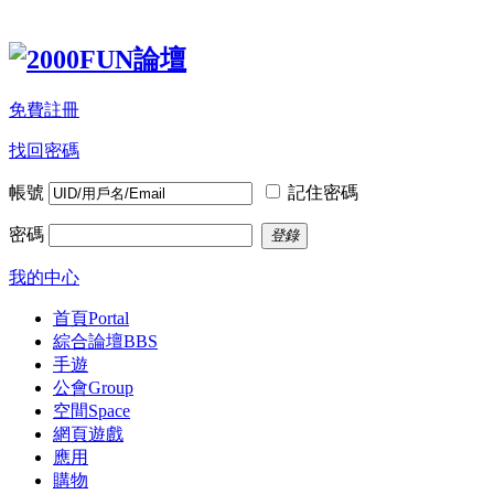
免費註冊
找回密碼
帳號
記住密碼
密碼
登錄
我的中心
首頁
Portal
綜合論壇
BBS
手遊
公會
Group
空間
Space
網頁遊戲
應用
購物