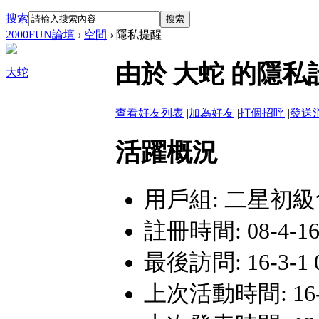
搜索
搜索
2000FUN論壇
›
空間
›
隱私提醒
由於 大蛇 的隱
大蛇
查看好友列表
|
加為好友
|
打個招呼
|
發送
活躍概況
用戶組:
二星初級
註冊時間: 08-4-16
最後訪問: 16-3-1 0
上次活動時間: 16-3-