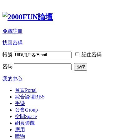
免費註冊
找回密碼
帳號
記住密碼
密碼
登錄
我的中心
首頁
Portal
綜合論壇
BBS
手遊
公會
Group
空間
Space
網頁遊戲
應用
購物