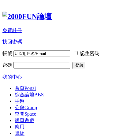
免費註冊
找回密碼
帳號
記住密碼
密碼
登錄
我的中心
首頁
Portal
綜合論壇
BBS
手遊
公會
Group
空間
Space
網頁遊戲
應用
購物