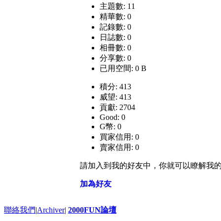
主題數: 11
精華數: 0
記錄數: 0
日誌數: 0
相冊數: 0
分享數: 0
已用空間: 0 B
積分: 413
威望: 413
貢獻: 2704
Good: 0
G幣: 0
買家信用: 0
賣家信用: 0
請加入到我的好友中，你就可以瞭解我
加為好友
聯絡我們
|
Archiver
|
2000FUN論壇