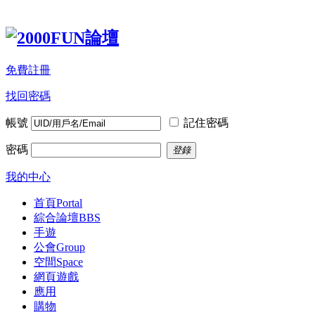
免費註冊
找回密碼
帳號
記住密碼
密碼
登錄
我的中心
首頁
Portal
綜合論壇
BBS
手遊
公會
Group
空間
Space
網頁遊戲
應用
購物