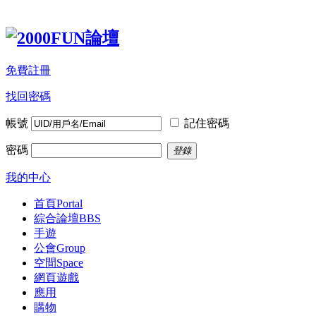
免費註冊
找回密碼
帳號
記住密碼
密碼
登錄
我的中心
首頁
Portal
綜合論壇
BBS
手遊
公會
Group
空間
Space
網頁遊戲
應用
購物