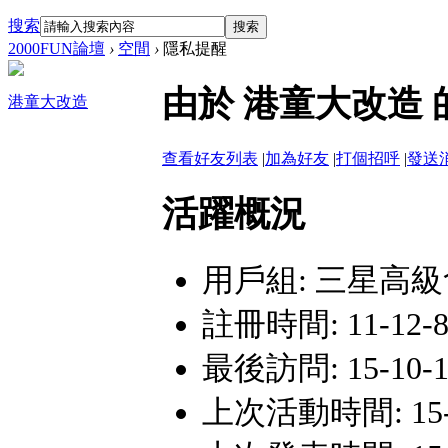
搜索
搜索
2000FUN論壇
›
空間
›
隱私提醒
由於 港童大改造
港童大改造
查看好友列表
|
加為好友
|
打個招呼
|
發送
活躍概況
用戶組:
三星高級
註冊時間: 11-12-8 
最後訪問: 15-10-16
上次活動時間: 15-10