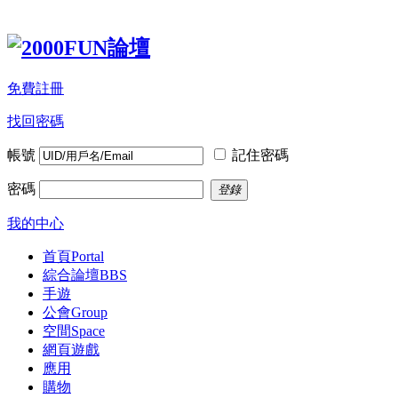
免費註冊
找回密碼
帳號
記住密碼
密碼
登錄
我的中心
首頁
Portal
綜合論壇
BBS
手遊
公會
Group
空間
Space
網頁遊戲
應用
購物