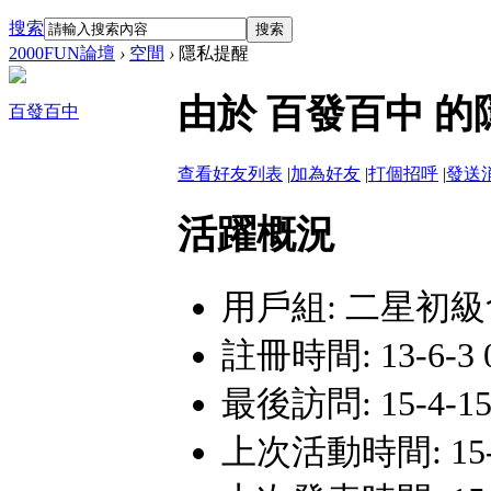
搜索
搜索
2000FUN論壇
›
空間
›
隱私提醒
由於 百發百中 
百發百中
查看好友列表
|
加為好友
|
打個招呼
|
發送
活躍概況
用戶組:
二星初級
註冊時間: 13-6-3 0
最後訪問: 15-4-15
上次活動時間: 15-4-