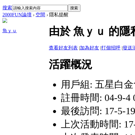
搜索
搜索
2000FUN論壇
›
空間
›
隱私提醒
由於 魚ｙｕ 的
魚ｙｕ
查看好友列表
|
加為好友
|
打個招呼
|
發送
活躍概況
用戶組:
五星白金
註冊時間: 04-9-4 0
最後訪問: 17-5-19
上次活動時間: 17-5-