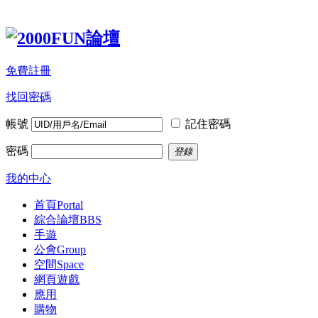
免費註冊
找回密碼
帳號
記住密碼
密碼
登錄
我的中心
首頁
Portal
綜合論壇
BBS
手遊
公會
Group
空間
Space
網頁遊戲
應用
購物