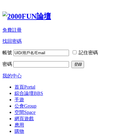
免費註冊
找回密碼
帳號
記住密碼
密碼
登錄
我的中心
首頁
Portal
綜合論壇
BBS
手遊
公會
Group
空間
Space
網頁遊戲
應用
購物