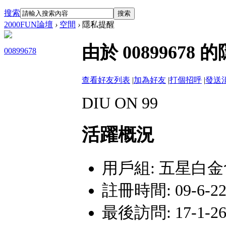
搜索
搜索
2000FUN論壇
›
空間
›
隱私提醒
由於 008996
00899678
查看好友列表
|
加為好友
|
打個招呼
|
發送
DIU ON 99
活躍概況
用戶組:
五星白金
註冊時間: 09-6-22 
最後訪問: 17-1-26 