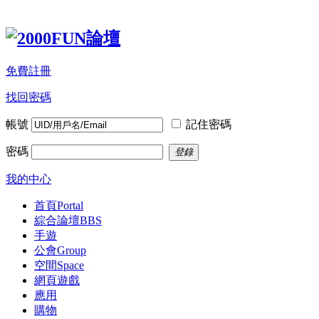
免費註冊
找回密碼
帳號
記住密碼
密碼
登錄
我的中心
首頁
Portal
綜合論壇
BBS
手遊
公會
Group
空間
Space
網頁遊戲
應用
購物