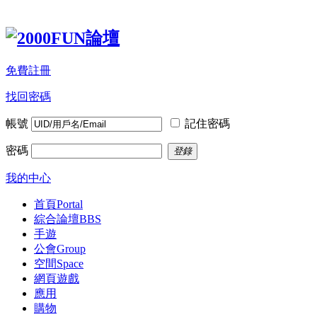
免費註冊
找回密碼
帳號
記住密碼
密碼
登錄
我的中心
首頁
Portal
綜合論壇
BBS
手遊
公會
Group
空間
Space
網頁遊戲
應用
購物