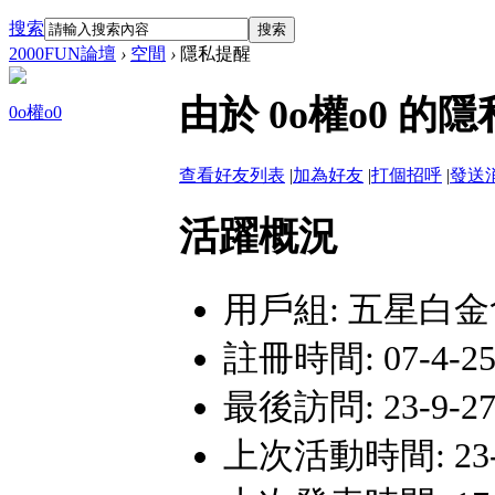
搜索
搜索
2000FUN論壇
›
空間
›
隱私提醒
由於 0o權o0 
0o權o0
查看好友列表
|
加為好友
|
打個招呼
|
發送
活躍概況
用戶組:
五星白金
註冊時間: 07-4-25 
最後訪問: 23-9-27 
上次活動時間: 23-9-