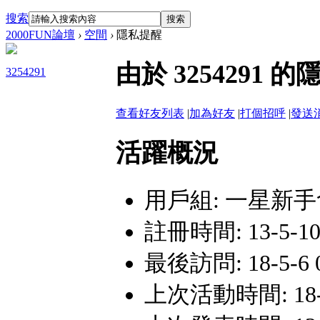
搜索
搜索
2000FUN論壇
›
空間
›
隱私提醒
由於 325429
3254291
查看好友列表
|
加為好友
|
打個招呼
|
發送
活躍概況
用戶組:
一星新手
註冊時間: 13-5-10
最後訪問: 18-5-6 0
上次活動時間: 18-5-