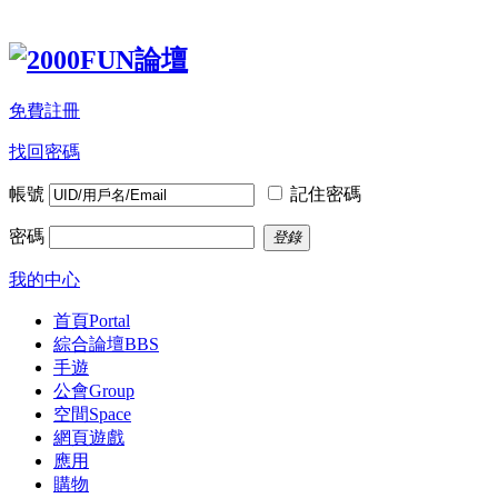
免費註冊
找回密碼
帳號
記住密碼
密碼
登錄
我的中心
首頁
Portal
綜合論壇
BBS
手遊
公會
Group
空間
Space
網頁遊戲
應用
購物