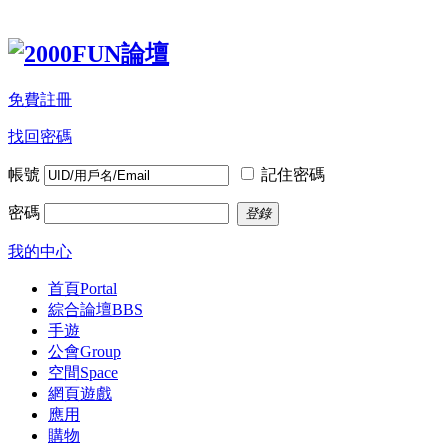
免費註冊
找回密碼
帳號
記住密碼
密碼
登錄
我的中心
首頁
Portal
綜合論壇
BBS
手遊
公會
Group
空間
Space
網頁遊戲
應用
購物