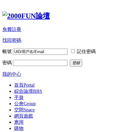
免費註冊
找回密碼
帳號
記住密碼
密碼
登錄
我的中心
首頁
Portal
綜合論壇
BBS
手遊
公會
Group
空間
Space
網頁遊戲
應用
購物