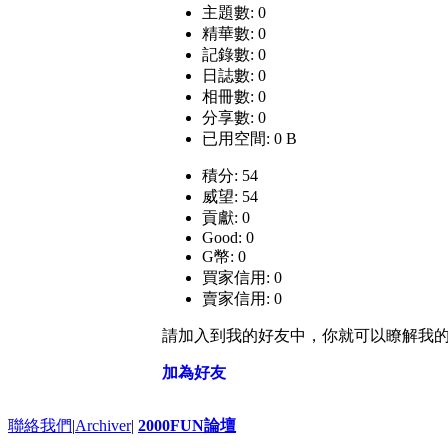
主題數: 0
精華數: 0
記錄數: 0
日誌數: 0
相冊數: 0
分享數: 0
已用空間: 0 B
積分: 54
威望: 54
貢獻: 0
Good: 0
G幣: 0
買家信用: 0
賣家信用: 0
請加入到我的好友中，你就可以瞭解我
加為好友
聯絡我們
|
Archiver
|
2000FUN論壇