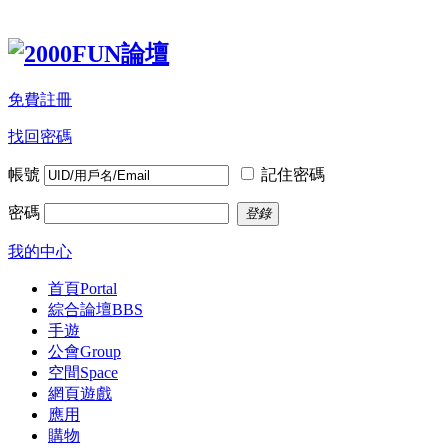
免費註冊
找回密碼
帳號
記住密碼
密碼
登錄
我的中心
首頁
Portal
綜合論壇
BBS
手遊
公會
Group
空間
Space
網頁遊戲
應用
購物