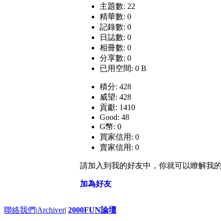
主題數: 22
精華數: 0
記錄數: 0
日誌數: 0
相冊數: 0
分享數: 0
已用空間: 0 B
積分: 428
威望: 428
貢獻: 1410
Good: 48
G幣: 0
買家信用: 0
賣家信用: 0
請加入到我的好友中，你就可以瞭解我
加為好友
聯絡我們
|
Archiver
|
2000FUN論壇