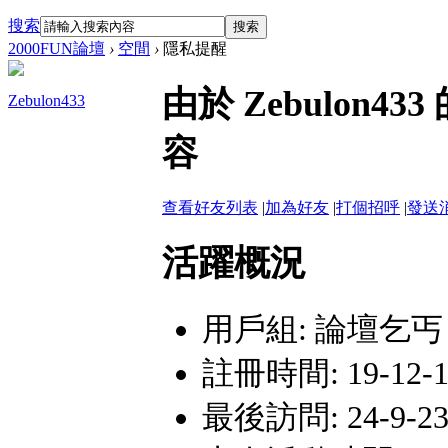
搜索
搜索
2000FUN論壇
›
空間
›
隱私提醒
由於 Zebulon
Zebulon433
容
查看好友列表
|
加為好友
|
打個招呼
|
發送
活躍概況
用戶組:
論壇乞丐
註冊時間: 19-12-13
最後訪問: 24-9-23