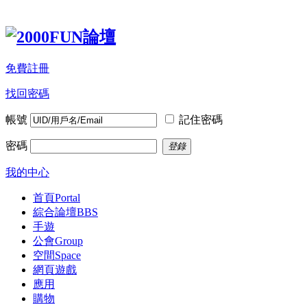
免費註冊
找回密碼
帳號
記住密碼
密碼
登錄
我的中心
首頁
Portal
綜合論壇
BBS
手遊
公會
Group
空間
Space
網頁遊戲
應用
購物