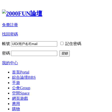
免費註冊
找回密碼
帳號
記住密碼
密碼
登錄
我的中心
首頁
Portal
綜合論壇
BBS
手遊
公會
Group
空間
Space
網頁遊戲
應用
購物