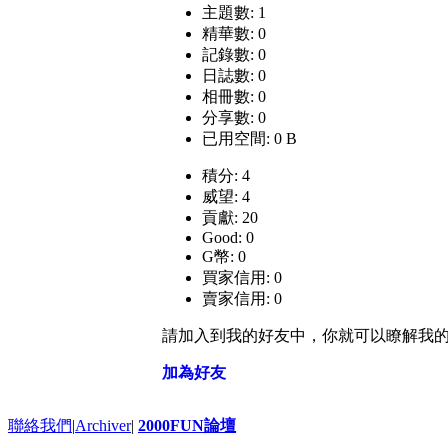
主題數: 1
精華數: 0
記錄數: 0
日誌數: 0
相冊數: 0
分享數: 0
已用空間: 0 B
積分: 4
威望: 4
貢獻: 20
Good: 0
G幣: 0
買家信用: 0
賣家信用: 0
請加入到我的好友中，你就可以瞭解我
加為好友
聯絡我們
|
Archiver
|
2000FUN論壇