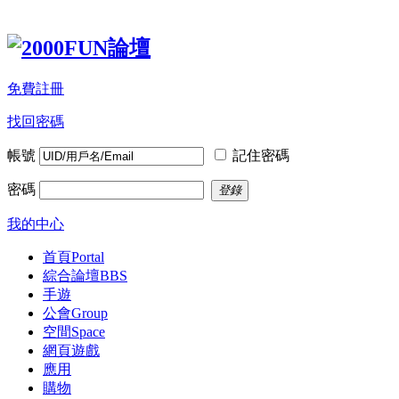
免費註冊
找回密碼
帳號
記住密碼
密碼
登錄
我的中心
首頁
Portal
綜合論壇
BBS
手遊
公會
Group
空間
Space
網頁遊戲
應用
購物