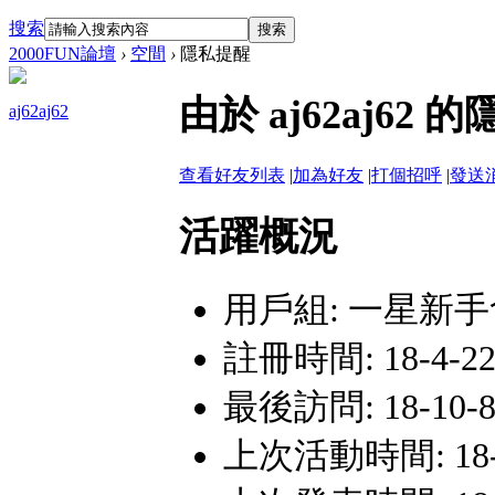
搜索
搜索
2000FUN論壇
›
空間
›
隱私提醒
由於 aj62aj6
aj62aj62
查看好友列表
|
加為好友
|
打個招呼
|
發送
活躍概況
用戶組:
一星新手
註冊時間: 18-4-22 
最後訪問: 18-10-8 
上次活動時間: 18-10