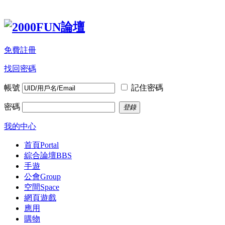
免費註冊
找回密碼
帳號
記住密碼
密碼
登錄
我的中心
首頁
Portal
綜合論壇
BBS
手遊
公會
Group
空間
Space
網頁遊戲
應用
購物