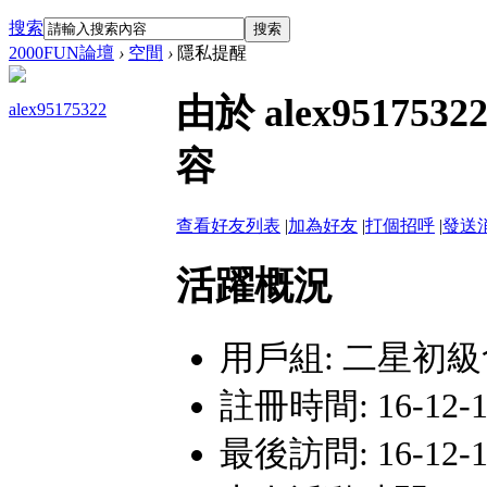
搜索
搜索
2000FUN論壇
›
空間
›
隱私提醒
由於 alex951
alex95175322
容
查看好友列表
|
加為好友
|
打個招呼
|
發送
活躍概況
用戶組:
二星初級
註冊時間: 16-12-12
最後訪問: 16-12-13