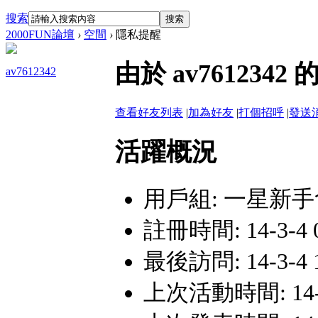
搜索
搜索
2000FUN論壇
›
空間
›
隱私提醒
由於 av76123
av7612342
查看好友列表
|
加為好友
|
打個招呼
|
發送
活躍概況
用戶組:
一星新手
註冊時間: 14-3-4 0
最後訪問: 14-3-4 1
上次活動時間: 14-3-