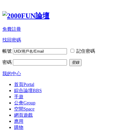
免費註冊
找回密碼
帳號
記住密碼
密碼
登錄
我的中心
首頁
Portal
綜合論壇
BBS
手遊
公會
Group
空間
Space
網頁遊戲
應用
購物