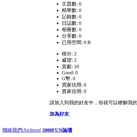
主題數: 0
精華數: 0
記錄數: 0
日誌數: 0
相冊數: 0
分享數: 0
已用空間: 0 B
積分: 2
威望: 2
貢獻: 10
Good: 0
G幣: 0
買家信用: 0
賣家信用: 0
請加入到我的好友中，你就可以瞭解我
加為好友
聯絡我們
|
Archiver
|
2000FUN論壇