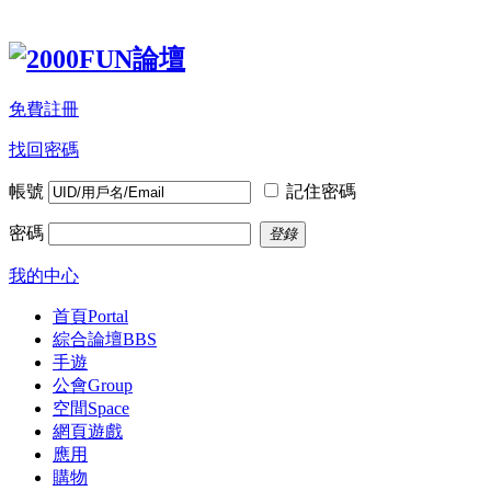
免費註冊
找回密碼
帳號
記住密碼
密碼
登錄
我的中心
首頁
Portal
綜合論壇
BBS
手遊
公會
Group
空間
Space
網頁遊戲
應用
購物