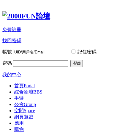
免費註冊
找回密碼
帳號
記住密碼
密碼
登錄
我的中心
首頁
Portal
綜合論壇
BBS
手遊
公會
Group
空間
Space
網頁遊戲
應用
購物