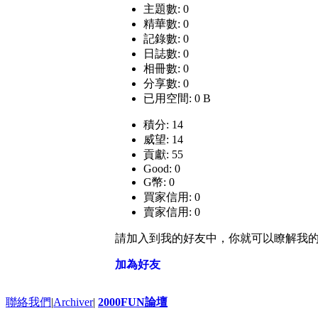
主題數: 0
精華數: 0
記錄數: 0
日誌數: 0
相冊數: 0
分享數: 0
已用空間: 0 B
積分: 14
威望: 14
貢獻: 55
Good: 0
G幣: 0
買家信用: 0
賣家信用: 0
請加入到我的好友中，你就可以瞭解我
加為好友
聯絡我們
|
Archiver
|
2000FUN論壇