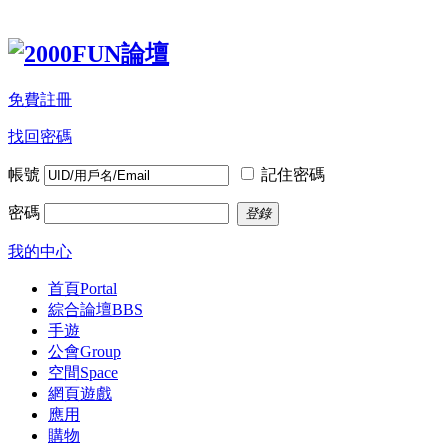
免費註冊
找回密碼
帳號
記住密碼
密碼
登錄
我的中心
首頁
Portal
綜合論壇
BBS
手遊
公會
Group
空間
Space
網頁遊戲
應用
購物