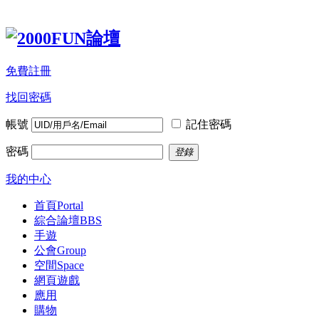
免費註冊
找回密碼
帳號
記住密碼
密碼
登錄
我的中心
首頁
Portal
綜合論壇
BBS
手遊
公會
Group
空間
Space
網頁遊戲
應用
購物