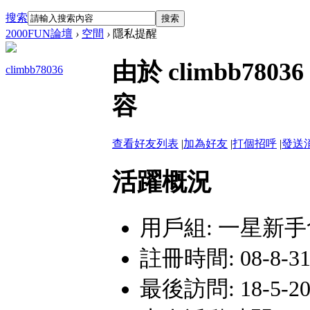
搜索
搜索
2000FUN論壇
›
空間
›
隱私提醒
由於 climbb7
climbb78036
容
查看好友列表
|
加為好友
|
打個招呼
|
發送
活躍概況
用戶組:
一星新手
註冊時間: 08-8-31 
最後訪問: 18-5-20