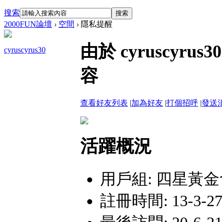
搜索
搜索
2000FUN論壇
›
空間
›
隱私提醒
由於 cyruscy
cyruscyrus30
容
查看好友列表
|
加為好友
|
打個招呼
|
發送
活躍概況
用戶組:
四星黃金
註冊時間: 13-3-27 