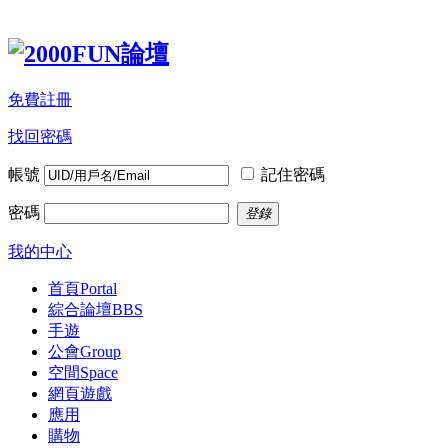
免費註冊
找回密碼
帳號
記住密碼
密碼
登錄
我的中心
首頁
Portal
綜合論壇
BBS
手遊
公會
Group
空間
Space
網頁遊戲
應用
購物