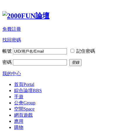
免費註冊
找回密碼
帳號
記住密碼
密碼
登錄
我的中心
首頁
Portal
綜合論壇
BBS
手遊
公會
Group
空間
Space
網頁遊戲
應用
購物