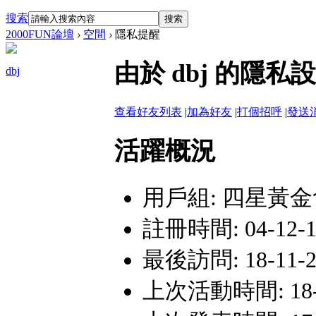
搜索
搜索
2000FUN論壇
›
空間
›
隱私提醒
由於 dbj 的隱
dbj
查看好友列表
|
加為好友
|
打個招呼
|
發送
活躍概況
用戶組:
四星黃金
註冊時間: 04-12-14
最後訪問: 18-11-28
上次活動時間: 18-11