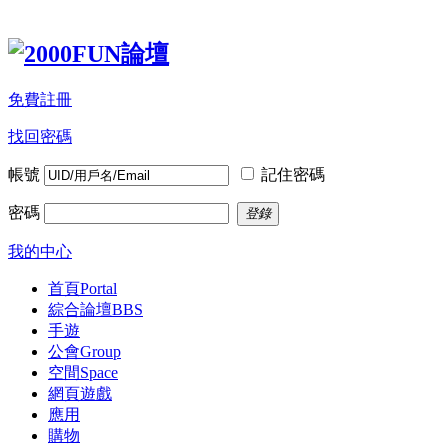
免費註冊
找回密碼
帳號
記住密碼
密碼
登錄
我的中心
首頁
Portal
綜合論壇
BBS
手遊
公會
Group
空間
Space
網頁遊戲
應用
購物