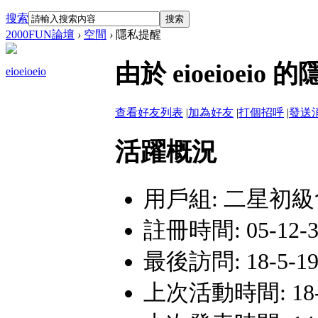
搜索
搜索
2000FUN論壇
›
空間
›
隱私提醒
由於 eioeioe
eioeioeio
查看好友列表
|
加為好友
|
打個招呼
|
發送
活躍概況
用戶組:
二星初級
註冊時間: 05-12-30
最後訪問: 18-5-19 
上次活動時間: 18-5-