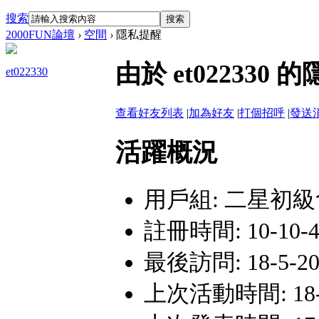
搜索
搜索
2000FUN論壇
›
空間
›
隱私提醒
由於 et02233
et022330
查看好友列表
|
加為好友
|
打個招呼
|
發送
活躍概況
用戶組:
二星初級
註冊時間: 10-10-4 
最後訪問: 18-5-20 
上次活動時間: 18-5-