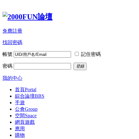
免費註冊
找回密碼
帳號
記住密碼
密碼
登錄
我的中心
首頁
Portal
綜合論壇
BBS
手遊
公會
Group
空間
Space
網頁遊戲
應用
購物