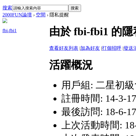
搜索
搜索
2000FUN論壇
›
空間
›
隱私提醒
由於 fbi-fbi
fbi-fbi1
查看好友列表
|
加為好友
|
打個招呼
|
發送
活躍概況
用戶組:
二星初級
註冊時間: 14-3-17 
最後訪問: 18-6-17 
上次活動時間: 18-6-