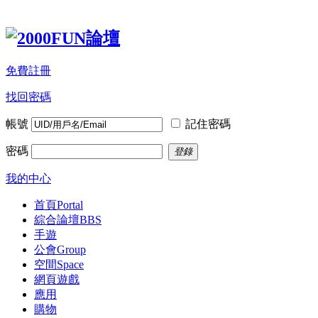
免費註冊
找回密碼
帳號
記住密碼
密碼
登錄
我的中心
首頁
Portal
綜合論壇
BBS
手遊
公會
Group
空間
Space
網頁遊戲
應用
購物