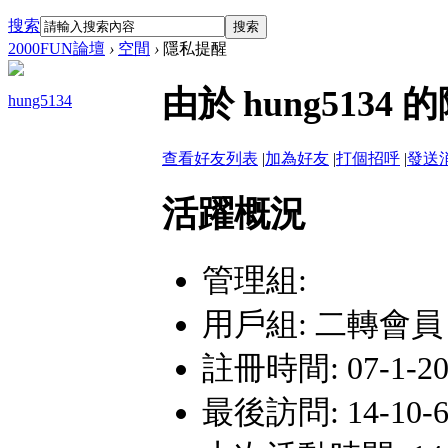
搜索
搜索
2000FUN論壇
›
空間
›
隱私提醒
由於 hung51
hung5134
查看好友列表
|
加為好友
|
打個招呼
|
發送
活躍概況
管理組:
用戶組:
二轉會員
註冊時間: 07-1-20 
最後訪問: 14-10-6