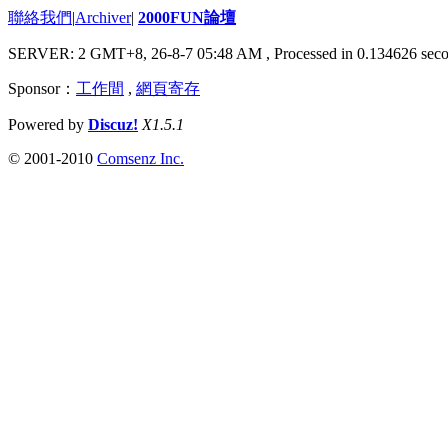
聯絡我們
|
Archiver
|
2000FUN論壇
SERVER: 2 GMT+8, 26-8-7 05:48 AM
, Processed in 0.134626 seco
Sponsor：
工作間
,
網頁寄存
Powered by
Discuz!
X1.5.1
© 2001-2010
Comsenz Inc.