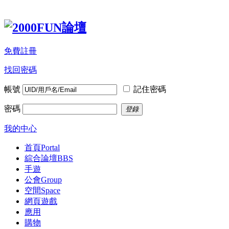
免費註冊
找回密碼
帳號
記住密碼
密碼
登錄
我的中心
首頁
Portal
綜合論壇
BBS
手遊
公會
Group
空間
Space
網頁遊戲
應用
購物