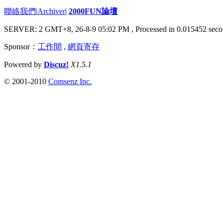
聯絡我們
|
Archiver
|
2000FUN論壇
SERVER: 2 GMT+8, 26-8-9 05:02 PM
, Processed in 0.015452 seco
Sponsor：
工作間
,
網頁寄存
Powered by
Discuz!
X1.5.1
© 2001-2010
Comsenz Inc.