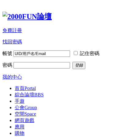
免費註冊
找回密碼
帳號
記住密碼
密碼
登錄
我的中心
首頁
Portal
綜合論壇
BBS
手遊
公會
Group
空間
Space
網頁遊戲
應用
購物