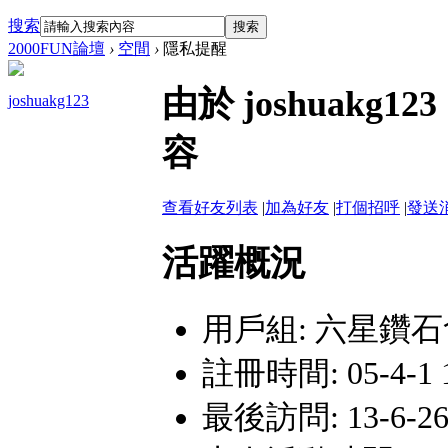
搜索
搜索
2000FUN論壇
›
空間
›
隱私提醒
由於 joshuak
joshuakg123
容
查看好友列表
|
加為好友
|
打個招呼
|
發送
活躍概況
用戶組:
六星鑽石
註冊時間: 05-4-1 1
最後訪問: 13-6-26 