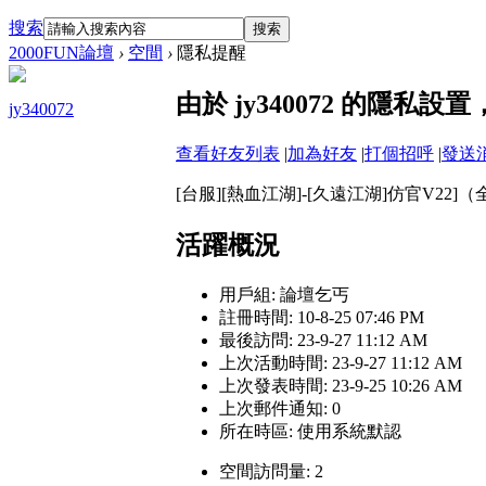
搜索
搜索
2000FUN論壇
›
空間
›
隱私提醒
由於 jy340072 的隱私
jy340072
查看好友列表
|
加為好友
|
打個招呼
|
發送
[台服][熱血江湖]-[久遠江湖]仿官V22]（全新服） DC
活躍概況
用戶組:
論壇乞丐
註冊時間: 10-8-25 07:46 PM
最後訪問: 23-9-27 11:12 AM
上次活動時間: 23-9-27 11:12 AM
上次發表時間: 23-9-25 10:26 AM
上次郵件通知: 0
所在時區: 使用系統默認
空間訪問量: 2