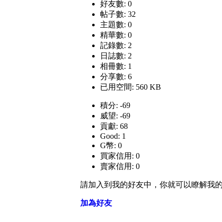
好友數: 0
帖子數: 32
主題數: 0
精華數: 0
記錄數: 2
日誌數: 2
相冊數: 1
分享數: 6
已用空間: 560 KB
積分: -69
威望: -69
貢獻: 68
Good: 1
G幣: 0
買家信用: 0
賣家信用: 0
請加入到我的好友中，你就可以瞭解我
加為好友