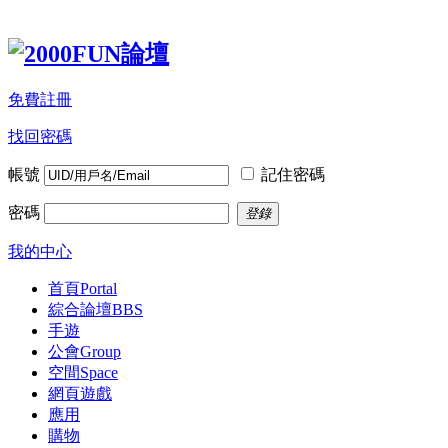
免費註冊
找回密碼
帳號
記住密碼
密碼
登錄
我的中心
首頁
Portal
綜合論壇
BBS
手遊
公會
Group
空間
Space
網頁遊戲
應用
購物