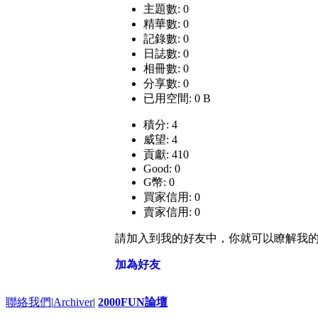
主題數: 0
精華數: 0
記錄數: 0
日誌數: 0
相冊數: 0
分享數: 0
已用空間: 0 B
積分: 4
威望: 4
貢獻: 410
Good: 0
G幣: 0
買家信用: 0
賣家信用: 0
請加入到我的好友中，你就可以瞭解我
加為好友
聯絡我們
|
Archiver
|
2000FUN論壇