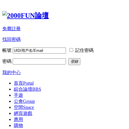
免費註冊
找回密碼
帳號
記住密碼
密碼
登錄
我的中心
首頁
Portal
綜合論壇
BBS
手遊
公會
Group
空間
Space
網頁遊戲
應用
購物