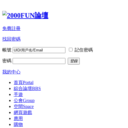
免費註冊
找回密碼
帳號
記住密碼
密碼
登錄
我的中心
首頁
Portal
綜合論壇
BBS
手遊
公會
Group
空間
Space
網頁遊戲
應用
購物