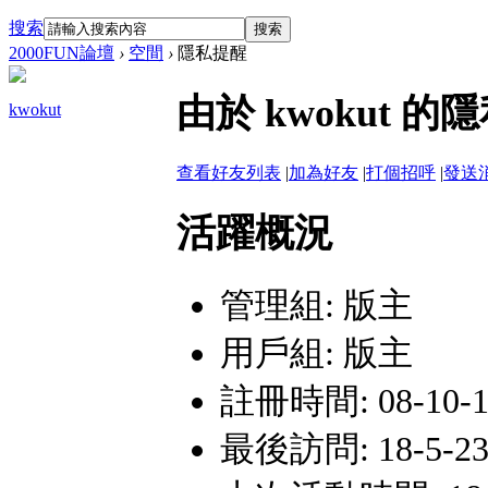
搜索
搜索
2000FUN論壇
›
空間
›
隱私提醒
由於 kwokut
kwokut
查看好友列表
|
加為好友
|
打個招呼
|
發送
活躍概況
管理組:
版主
用戶組:
版主
註冊時間: 08-10-17
最後訪問: 18-5-23 