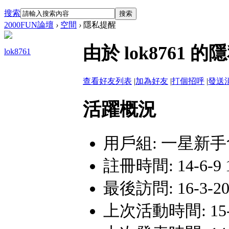
搜索
搜索
2000FUN論壇
›
空間
›
隱私提醒
由於 lok876
lok8761
查看好友列表
|
加為好友
|
打個招呼
|
發送
活躍概況
用戶組:
一星新手
註冊時間: 14-6-9 1
最後訪問: 16-3-20
上次活動時間: 15-6-