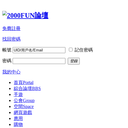
免費註冊
找回密碼
帳號
記住密碼
密碼
登錄
我的中心
首頁
Portal
綜合論壇
BBS
手遊
公會
Group
空間
Space
網頁遊戲
應用
購物