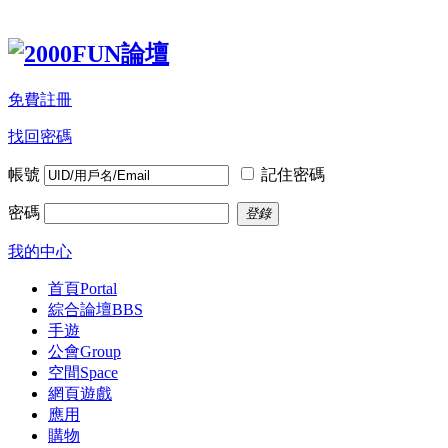
免費註冊
找回密碼
帳號
記住密碼
密碼
登錄
我的中心
首頁
Portal
綜合論壇
BBS
手遊
公會
Group
空間
Space
網頁遊戲
應用
購物