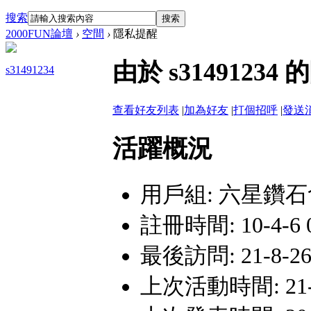
搜索
搜索
2000FUN論壇
›
空間
›
隱私提醒
由於 s314912
s31491234
查看好友列表
|
加為好友
|
打個招呼
|
發送
活躍概況
用戶組:
六星鑽石
註冊時間: 10-4-6 
最後訪問: 21-8-26
上次活動時間: 21-8-