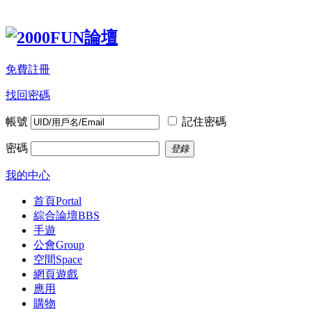
免費註冊
找回密碼
帳號
記住密碼
密碼
登錄
我的中心
首頁
Portal
綜合論壇
BBS
手遊
公會
Group
空間
Space
網頁遊戲
應用
購物