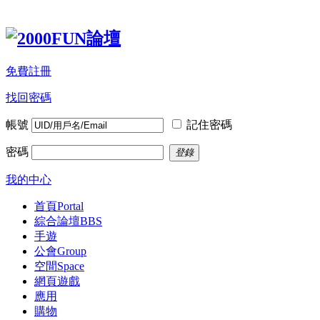
免費註冊
找回密碼
帳號
記住密碼
密碼
登錄
我的中心
首頁
Portal
綜合論壇
BBS
手遊
公會
Group
空間
Space
網頁遊戲
應用
購物