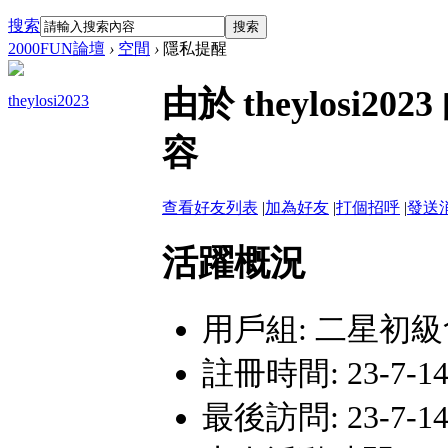
搜索
搜索
2000FUN論壇
›
空間
›
隱私提醒
由於 theylos
theylosi2023
容
查看好友列表
|
加為好友
|
打個招呼
|
發送
活躍概況
用戶組:
二星初級
註冊時間: 23-7-14 
最後訪問: 23-7-14 