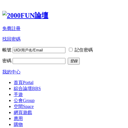
免費註冊
找回密碼
帳號
記住密碼
密碼
登錄
我的中心
首頁
Portal
綜合論壇
BBS
手遊
公會
Group
空間
Space
網頁遊戲
應用
購物