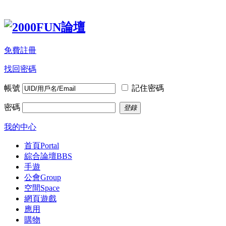
免費註冊
找回密碼
帳號
記住密碼
密碼
登錄
我的中心
首頁
Portal
綜合論壇
BBS
手遊
公會
Group
空間
Space
網頁遊戲
應用
購物