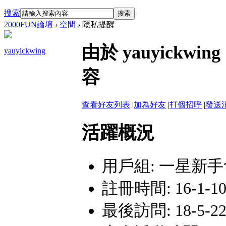
搜索
搜索
2000FUN論壇
›
空間
›
隱私提醒
由於 yauyick
yauyickwing
容
查看好友列表
|
加為好友
|
打個招呼
|
發送
活躍概況
用戶組:
一星新手
註冊時間: 16-1-10 
最後訪問: 18-5-22