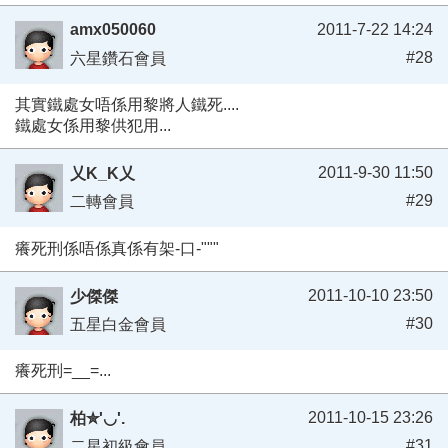
amx050060
2011-7-22 14:24
#28
六星鑽石會員
其實鐵處女唔係用黎將人鐵死....
鐵處女係用黎供犯用...
2011-9-30 11:50
乂K_K乂
#29
二轉會員
癢死刑係唔係真係有架-口-"""
2011-10-10 23:50
少傑傑
#30
五星白金會員
癢死刑=__=...
2011-10-15 23:26
柏✮'◡'.
#31
二星初級會員